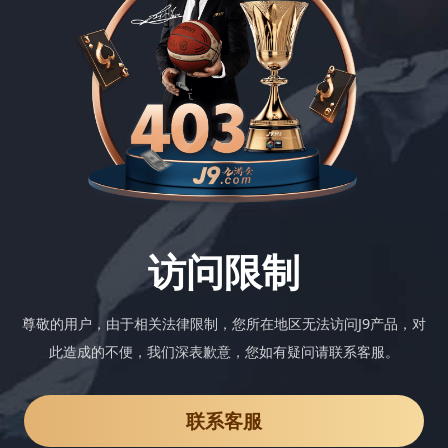
访问限制
尊敬的用户，由于相关法律限制，您所在地区无法访问J9产品，对
此造成的不便，我们深表歉意，您如有疑问请联系客服。
联系客服